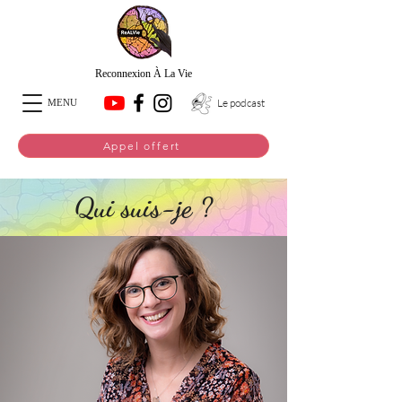
Reconnexion À La Vie
Le podcast
MENU
Appel offert
Qui suis-je ?