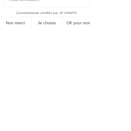
contacter. Je suis impatiente de vous
accompagner sur votre chemin vers le
bien-être.
N° SIRET :
79525608000057
N° RPPS :
310009611285
Reconnexion À
La Vie
L'espace pour se ressourcer
Reconnexion A La Vie par Nathalie GERARD