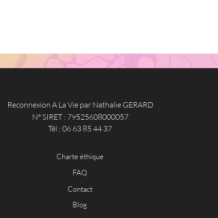
Reconnexion A La Vie par Nathalie GERARD
N° SIRET : 79525608000057
Tél : 06 63 85 44 37
Charte éthique
FAQ
Contact
Blog