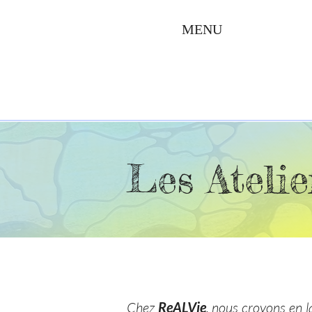
MENU
Les Atelie
Chez
ReALVie
, nous croyons en 