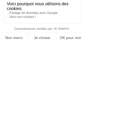
Nathalie GÉRARD
Reconnexion À
La Vie
L'espace pour se ressourcer
Reconnexion A La Vie par Nathalie GERARD
N° SIRET :
79525608000057
Tél :
06 63 85 44 37