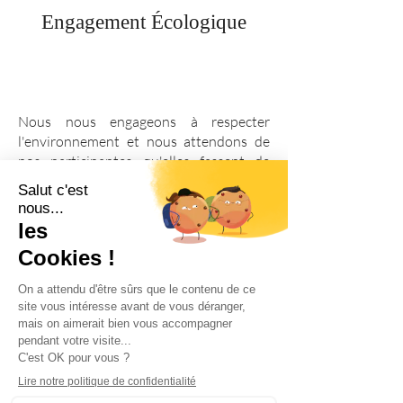
Engagement Écologique
Nous nous engageons à respecter
l'environnement et nous attendons de
nos participantes qu'elles fassent de
même. Réduisez votre empreinte
écologique en utilisant des produits
Je suis impatiente de partager cette
durables et en minimisant les déchets.
expérience enrichissante avec vous.
Pour toute question ou pour finaliser
votre inscription, n'hésitez pas à me
contacter.
Rejoignez-nous pour une aventure
de bien-être inoubliable et plongez
dans un cocon de tranquillité et de
sérénité!