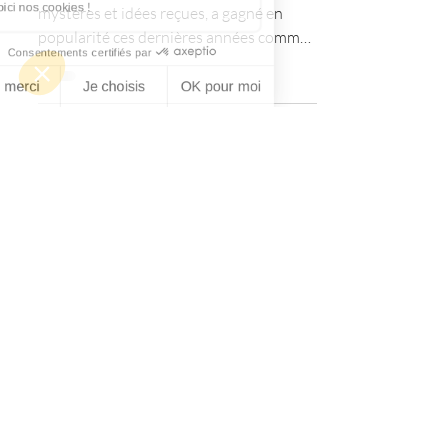
L’hypnose, souvent entourée de
mystères et idées reçues, a gagné en
popularité ces dernières années comme
outil puissant pour le...
Reconnexion À
La Vie
L'espace pour se ressourcer
Reconnexion A La Vie par Nathalie GERARD
N° SIRET :
79525608000057