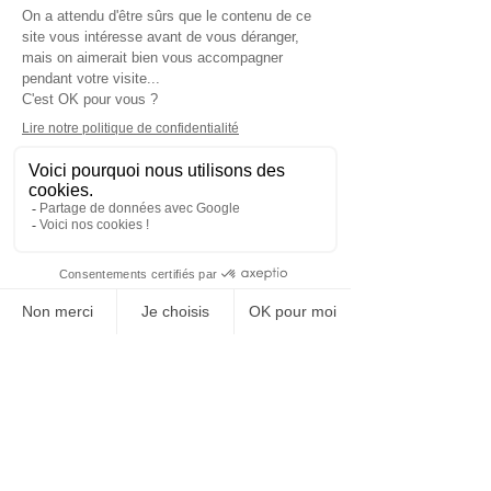
Reconnexion À
La Vie
L'espace pour se ressourcer
Reconnexion A La Vie par Nathalie GERARD
N° SIRET :
79525608000057
Tél :
06 63 85 44 37
Mentions légales
Politique de confidentialité
Politique en matière de cookies
Conditions générales de vente
Charte éthique
FAQ