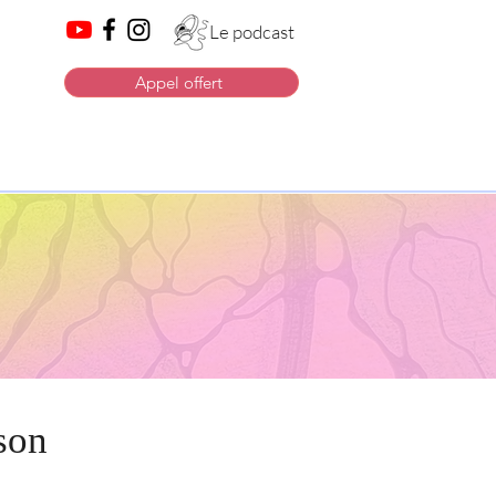
Le podcast
Appel offert
son