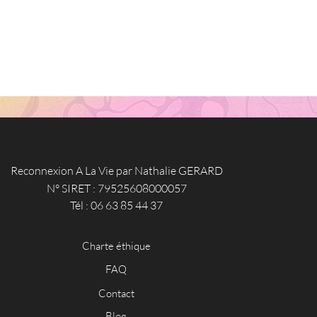
Reconnexion A La Vie par Nathalie GERARD
N° SIRET : 79525608000057
Tél : 06 63 85 44 37
Charte éthique
FAQ
Contact
Blog